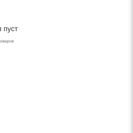
 пуст
товаров