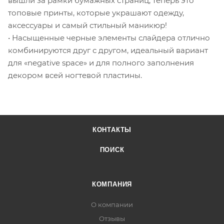
вышли за рамки бумажных страниц, теперь это
топовые принты, которые украшают одежду,
аксессуары и самый стильный маникюр!
• Насыщенные черные элементы слайдера отлично
комбинируются друг с другом, идеальный вариант
для «negative space» и для полного заполнения
декором всей ногтевой пластины.
КОНТАКТЫ
ПОИСК
КОМПАНИЯ
О компании
Отзывы