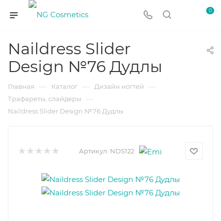
0
Naildress Slider
Design №76 Дудлы
—
—
—
Главная
Каталог
Дизайн ногтей
—
Трафареты, слайдеры
Naildress Slider Design №76 Дудлы
Артикул:
NDS122