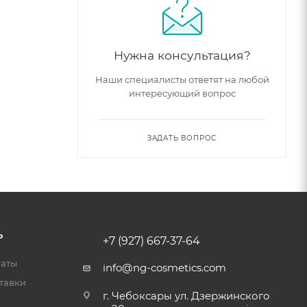
Нужна консультация?
Наши специалисты ответят на любой
интересующий вопрос
ЗАДАТЬ ВОПРОС
Ь
+7 (927) 667-37-64
латы
info@ng-cosmetics.com
тавки
г. Чебоксары ул. Дзержинского