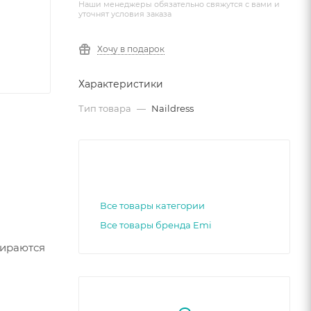
Наши менеджеры обязательно свяжутся с вами и
уточнят условия заказа
Хочу в подарок
Характеристики
Тип товара
—
Naildress
Все товары категории
Все товары бренда Emi
бираются