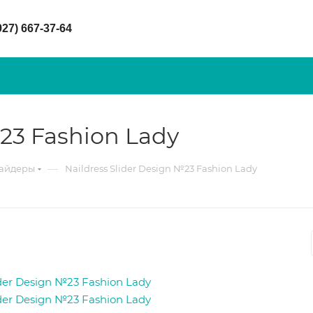
927) 667-37-64
№23 Fashion Lady
—
лайдеры
Naildress Slider Design №23 Fashion Lady