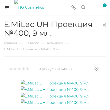
0
E.MiLac UH Проекция
№400, 9 мл.
—
—
—
Главная
Каталог
Гель-лаки
E.MiLac UH Проекция №400, 9 мл.
Артикул:
LUH400-9