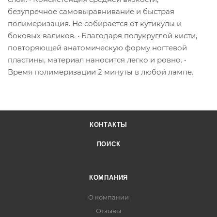
безупречное самовыравнивание и быстрая
полимеризация. Не собирается от кутикулы и
боковых валиков. • Благодаря полукруглой кисти,
повторяющей анатомическую форму ногтевой
пластины, материал наносится легко и ровно. •
Время полимеризации 2 минуты в любой лампе.
КОНТАКТЫ
ПОИСК
КОМПАНИЯ
О компании
Отзывы