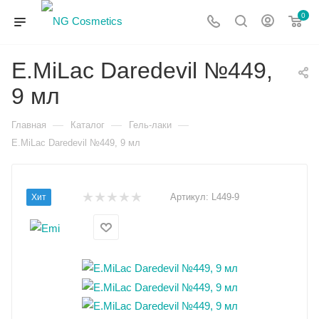
0
E.MiLac Daredevil №449,
9 мл
—
—
—
Главная
Каталог
Гель-лаки
E.MiLac Daredevil №449, 9 мл
Артикул:
L449-9
Хит