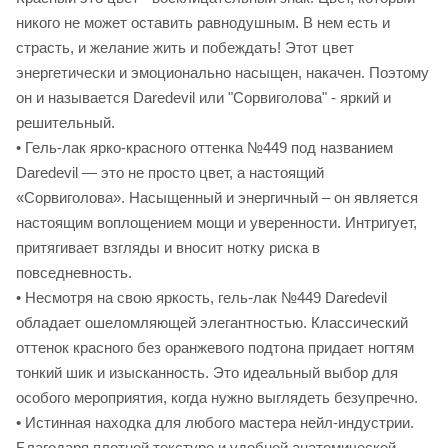
никого не может оставить равнодушным. В нем есть и
страсть, и желание жить и побеждать! Этот цвет
энергетически и эмоционально насыщен, накачен. Поэтому
он и называется Daredevil или "Сорвиголова" - яркий и
решительный.
• Гель-лак ярко-красного оттенка №449 под названием
Daredevil — это не просто цвет, а настоящий
«Сорвиголова». Насыщенный и энергичный – он является
настоящим воплощением мощи и уверенности. Интригует,
притягивает взгляды и вносит нотку риска в
повседневность.
• Несмотря на свою яркость, гель-лак №449 Daredevil
обладает ошеломляющей элегантностью. Классический
оттенок красного без оранжевого подтона придает ногтям
тонкий шик и изысканность. Это идеальный выбор для
особого мероприятия, когда нужно выглядеть безупречно.
• Истинная находка для любого мастера нейл-индустрии.
Благодаря плотной текстуре и удобной анатомической