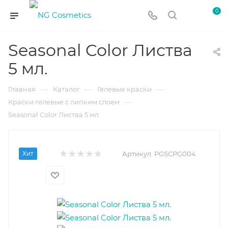
0
Seasonal Color Листва
5 мл.
—
—
—
Главная
Каталог
Гелевые краски
—
Краски гелевые с липким слоем
Seasonal Color Листва 5 мл.
Хит
Артикул:
PGSCPG004