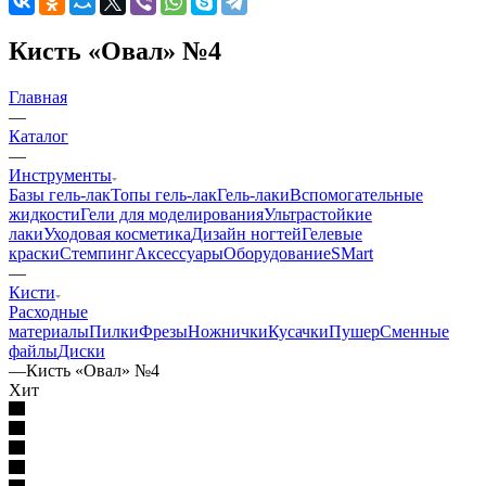
Кисть «Овал» №4
Главная
—
Каталог
—
Инструменты
Базы гель-лак
Топы гель-лак
Гель-лаки
Вспомогательные
жидкости
Гели для моделирования
Ультрастойкие
лаки
Уходовая косметика
Дизайн ногтей
Гелевые
краски
Стемпинг
Аксессуары
Оборудование
SMart
—
Кисти
Расходные
материалы
Пилки
Фрезы
Ножнички
Кусачки
Пушер
Сменные
файлы
Диски
—
Кисть «Овал» №4
Хит