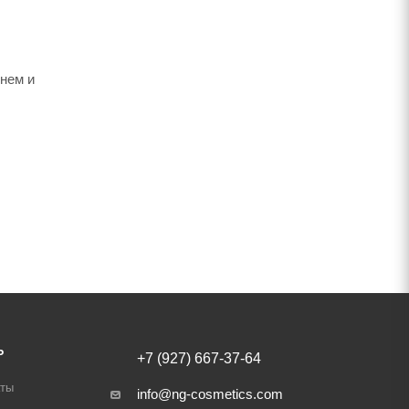
унем и
Ь
+7 (927) 667-37-64
аты
info@ng-cosmetics.com