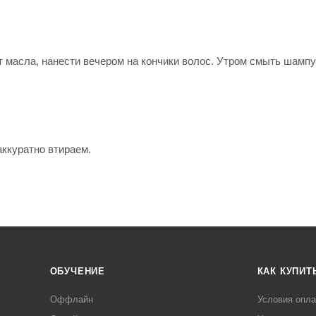
т масла, нанести вечером на кончики волос. Утром смыть шамп
аккуратно втираем.
ОБУЧЕНИЕ
КАК КУПИТ
Оффлайн
Условия опл