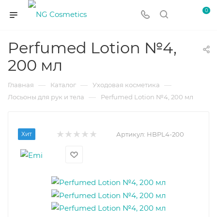
0
Perfumed Lotion №4,
200 мл
—
—
—
Главная
Каталог
Уходовая косметика
—
Лосьоны для рук и тела
Perfumed Lotion №4, 200 мл
Хит
Артикул:
HBPL4-200