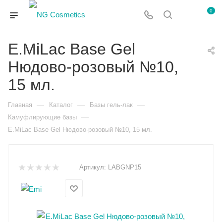
0
E.MiLac Base Gel
Нюдово-розовый №10,
15 мл.
—
—
—
Главная
Каталог
Базы гель-лак
—
Камуфлирующие базы
E.MiLac Base Gel Нюдово-розовый №10, 15 мл.
Артикул:
LABGNP15