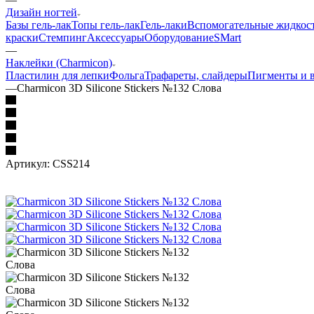
Дизайн ногтей
Базы гель-лак
Топы гель-лак
Гель-лаки
Вспомогательные жидкос
краски
Стемпинг
Аксессуары
Оборудование
SMart
—
Наклейки (Charmicon)
Пластилин для лепки
Фольга
Трафареты, слайдеры
Пигменты и 
—
Charmicon 3D Silicone Stickers №132 Слова
Артикул:
CSS214