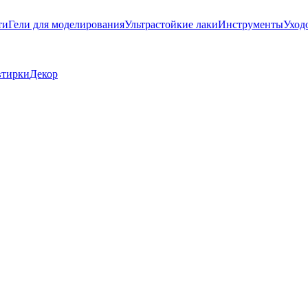
ти
Гели для моделирования
Ультрастойкие лаки
Инструменты
Уход
втирки
Декор