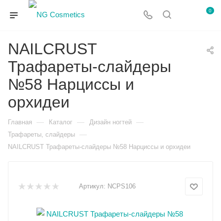
0
NAILCRUST
Трафареты-слайдеры
№58 Нарциссы и
орхидеи
—
—
—
Главная
Каталог
Дизайн ногтей
—
Трафареты, слайдеры
NAILCRUST Трафареты-слайдеры №58 Нарциссы и орхидеи
Артикул:
NCPS106