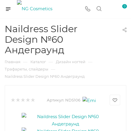
0
Naildress Slider
Design №60
Андеграунд
—
—
—
Главная
Каталог
Дизайн ногтей
—
Трафареты, слайдеры
Naildress Slider Design №60 Андеграунд
Артикул:
NDS106