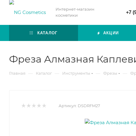
Интернет-магазин
+7 (
косметики
КАТАЛОГ
АКЦИИ
Фреза Алмазная Каплеви
—
—
—
—
Главная
Каталог
Инструменты
Фрезы
Фр
Артикул:
DSDRFM27