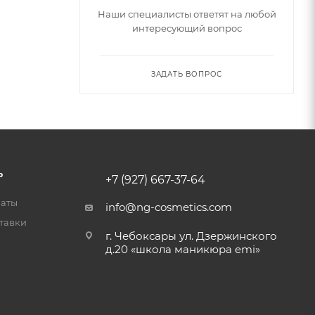
Наши специалисты ответят на любой
интересующий вопрос
ЗАДАТЬ ВОПРОС
Ь
+7 (927) 667-37-64
латы
info@ng-cosmetics.com
тавки
г. Чебоксары ул. Дзержинского
д.20 «школа маникюра emi»