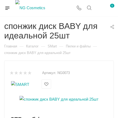
0
спонжик диск BABY для
идеальной 25шт
—
—
—
—
Главная
Каталог
SMart
Пилки и файлы
спонжик диск BABY для идеальной 25шт
Артикул:
NG0073