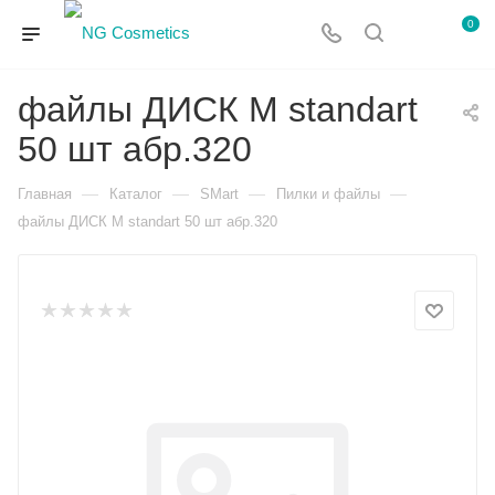
0
файлы ДИСК М standart
50 шт абр.320
—
—
—
—
Главная
Каталог
SMart
Пилки и файлы
файлы ДИСК М standart 50 шт абр.320