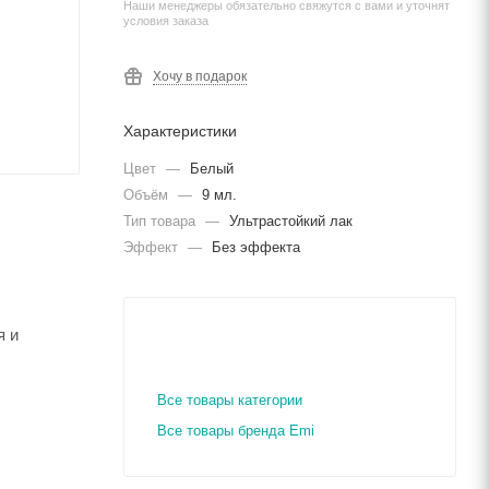
Наши менеджеры обязательно свяжутся с вами и уточнят
условия заказа
Хочу в подарок
Характеристики
Цвет
—
Белый
Объём
—
9 мл.
Тип товара
—
Ультрастойкий лак
Эффект
—
Без эффекта
я и
Все товары категории
Все товары бренда Emi