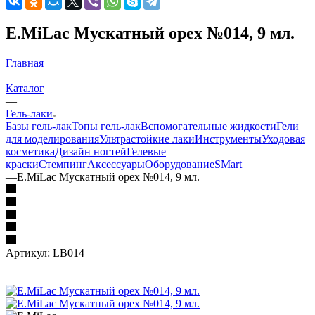
E.MiLac Мускатный орех №014, 9 мл.
Главная
—
Каталог
—
Гель-лаки
Базы гель-лак
Топы гель-лак
Вспомогательные жидкости
Гели
для моделирования
Ультрастойкие лаки
Инструменты
Уходовая
косметика
Дизайн ногтей
Гелевые
краски
Стемпинг
Аксессуары
Оборудование
SMart
—
E.MiLac Мускатный орех №014, 9 мл.
Артикул:
LB014