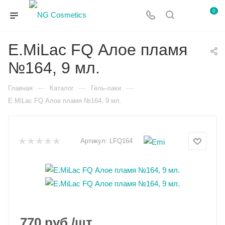
0
E.MiLac FQ Алое пламя
№164, 9 мл.
—
—
—
Главная
Каталог
Гель-лаки
E.MiLac FQ Алое пламя №164, 9 мл.
Артикул:
LFQ164
770
руб.
/шт