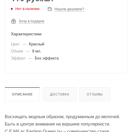
Нет в наличии
Нашли дешевле?
Хочу в подарок
Характеристики
Цвет
—
Красный
Объём
—
9 мл.
Эффект
—
Без эффекта
ОПИСАНИЕ
ДОСТАВКА
ОТЗЫВЫ
Восхищать модным образом, продуманным до мелочей.
Быть в центре внимания на вершине популярности.
С E.MiLac Fashion Queen ты – совершенство стиля.