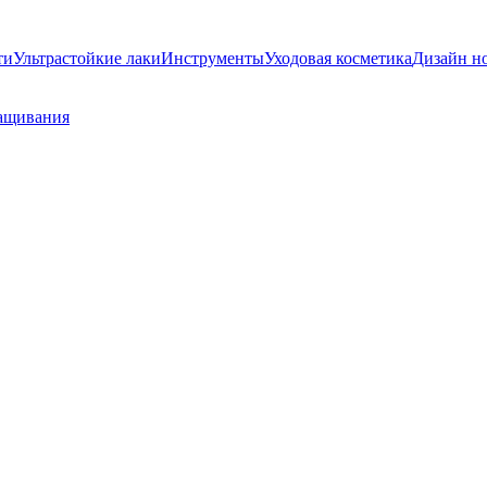
ти
Ультрастойкие лаки
Инструменты
Уходовая косметика
Дизайн н
ащивания