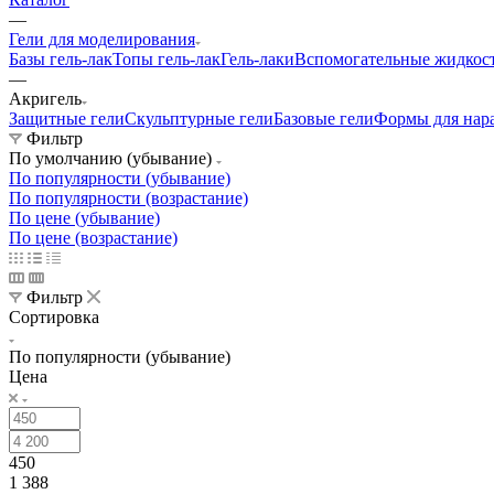
—
Гели для моделирования
Базы гель-лак
Топы гель-лак
Гель-лаки
Вспомогательные жидкос
—
Акригель
Защитные гели
Скульптурные гели
Базовые гели
Формы для нар
Фильтр
По умолчанию (убывание)
По популярности (убывание)
По популярности (возрастание)
По цене (убывание)
По цене (возрастание)
Фильтр
Сортировка
По популярности (убывание)
Цена
450
1 388