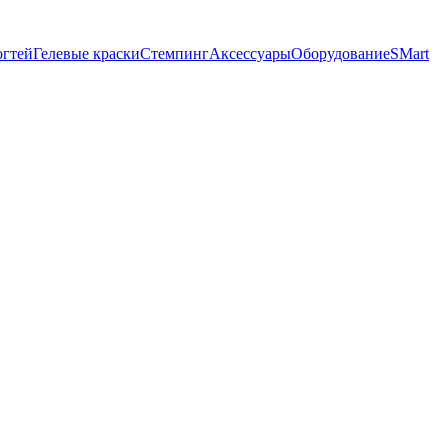
огтей
Гелевые краски
Стемпинг
Аксессуары
Оборудование
SMart