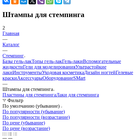
Штампы для стемпинга
2
Главная
—
Каталог
—
Стемпинг
Базы гель-лак
Топы гель-лак
Гель-лаки
Вспомогательные
жидкости
Гели для моделирования
Ультрастойкие
лаки
Инструменты
Уходовая косметика
Дизайн ногтей
Гелевые
краски
Аксессуары
Оборудование
SMart
—
Штампы для стемпинга
Пластины для стемпинга
Лаки для стемпинга
Фильтр
По умолчанию (убывание)
По популярности (убывание)
По популярности (возрастание)
По цене (убывание)
По цене (возрастание)