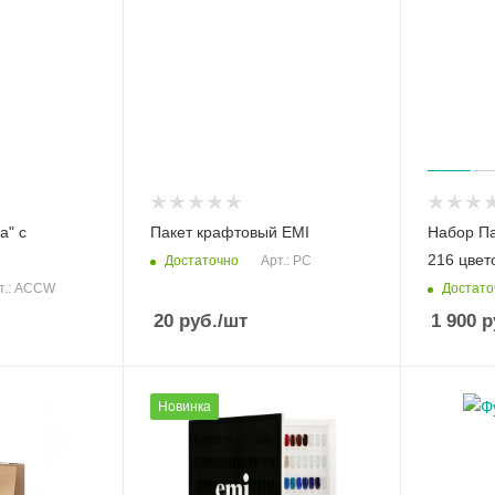
а" с
Пакет крафтовый EMI
Набор Па
216 цвет
Достаточно
Арт.: PC
Достато
т.: ACCW
20
руб.
/шт
1 900
р
Новинка