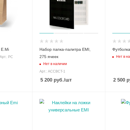
 E.Mi
Набор папка-палитра EMI,
Футболка 
275 ячеек
Нет в н
Арт.: PC
Нет в наличии
Арт.: ACCBCT-1
5 200
руб.
/шт
2 500
р