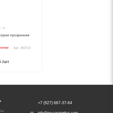
серая прозрачная
аличии
Арт.: BGT23
.
/шт
Ь
+7 (927) 667-37-64
аты
info@ng-cosmetics.com