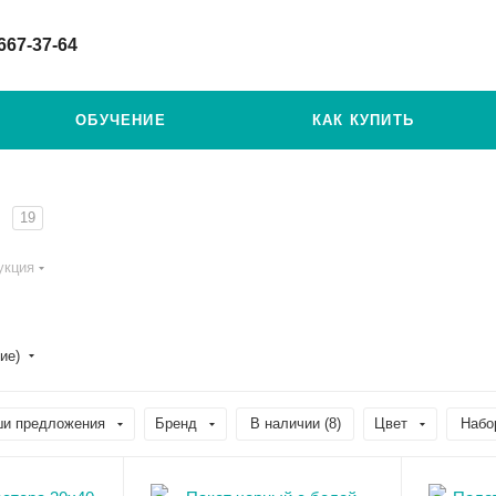
 667-37-64
ОБУЧЕНИЕ
КАК КУПИТЬ
19
укция
ние)
и предложения
Бренд
В наличии (
8
)
Цвет
Набо