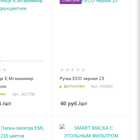
Советуем
це E.Mi-маникюр
Ручка ECO черная 23
ное
Достаточно
Арт.: POSR2
чно
Арт.: ACCTM
.
/шт
60
руб.
/шт