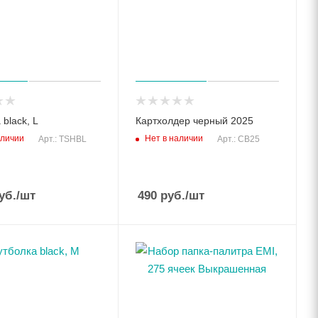
black, L
Картхолдер черный 2025
аличии
Нет в наличии
Арт.: TSHBL
Арт.: CB25
уб.
/шт
490
руб.
/шт