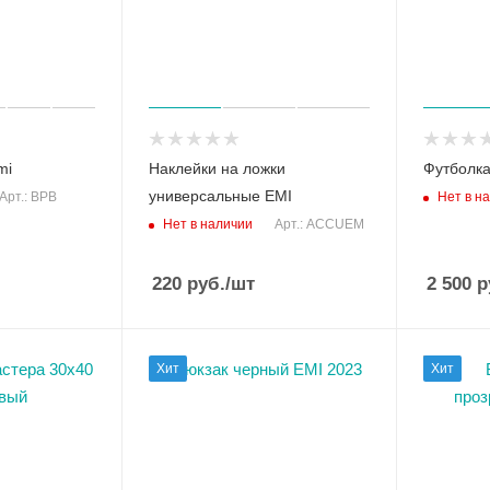
mi
Наклейки на ложки
Футболка
универсальные EMI
Нет в н
Арт.: BPB
Нет в наличии
Арт.: ACCUEM
220
руб.
/шт
2 500
р
Хит
Хит