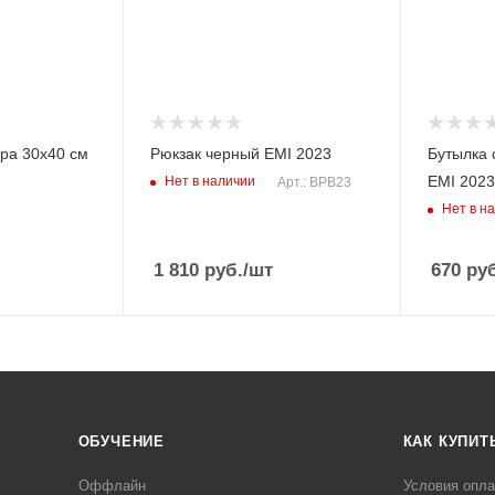
ера 30х40 см
Рюкзак черный EMI 2023
Бутылка 
EMI 2023
Нет в наличии
Арт.: BPB23
Нет в н
1 810
руб.
/шт
670
руб
ОБУЧЕНИЕ
КАК КУПИТ
Оффлайн
Условия опл