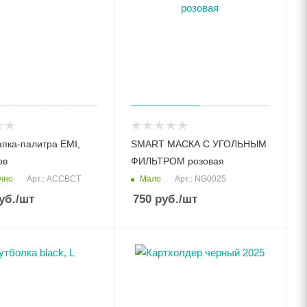
пка-палитра EMI,
SMART МАСКА С УГОЛЬНЫМ
ов
ФИЛЬТРОМ розовая
чно
Мало
Арт.: ACCBCT
Арт.: NG0025
уб.
/шт
750
руб.
/шт