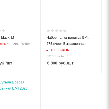
 black, M
Набор папка-палитра EMI,
275 ячеек Выкрашенная
аличии
Арт.: TSHBM
Нет в наличии
Арт.: ACCBCT-2
уб.
/шт
6 800
руб.
/шт