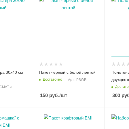
ера 30х40 см
Пакет черный с белой лентой
Полотен
двухцвет
Достаточно
Арт.: PBWR
Достато
CCMAT-ч
150
руб.
/шт
300
руб